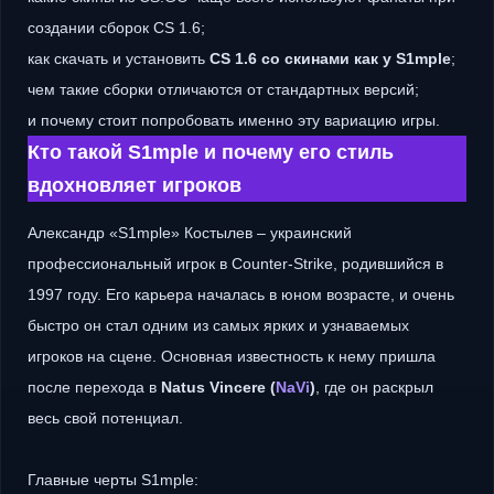
создании сборок CS 1.6;
как скачать и установить
CS 1.6 со скинами как у S1mple
;
чем такие сборки отличаются от стандартных версий;
и почему стоит попробовать именно эту вариацию игры.
Кто такой S1mple и почему его стиль
вдохновляет игроков
Александр «S1mple» Костылев – украинский
профессиональный игрок в Counter-Strike, родившийся в
1997 году. Его карьера началась в юном возрасте, и очень
быстро он стал одним из самых ярких и узнаваемых
игроков на сцене. Основная известность к нему пришла
после перехода в
Natus Vincere (
NaVi
)
, где он раскрыл
весь свой потенциал.
Главные черты S1mple: