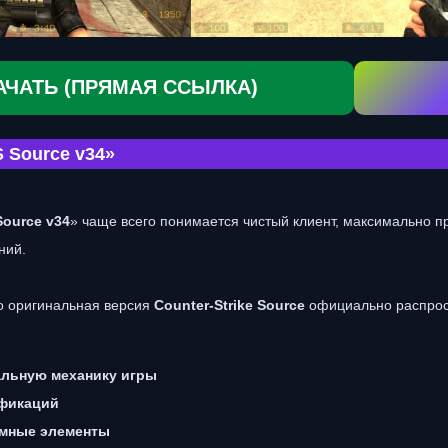
АЧАТЬ (ПРЯМАЯ ССЫЛКА)
 Source v34»
Source v34
» чаще всего понимается чистый клиент, максимально 
ний.
о оригинальная версия
Counter-Strike Source
официально распрос
альную механику игры
фикаций
амные элементы