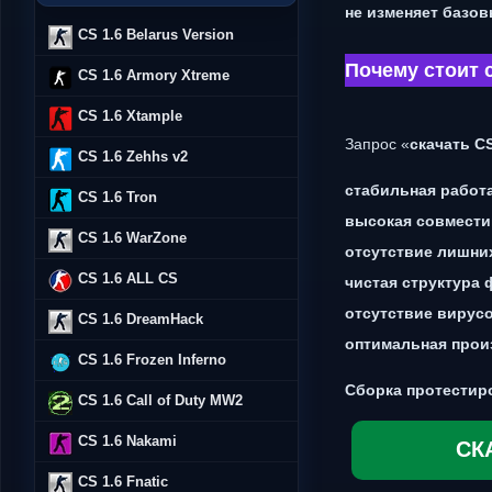
не изменяет базо
CS 1.6 Belarus Version
Почему стоит 
CS 1.6 Armory Xtreme
CS 1.6 Xtample
Запрос «
скачать C
CS 1.6 Zehhs v2
стабильная работ
CS 1.6 Tron
высокая совмести
CS 1.6 WarZone
отсутствие лишни
CS 1.6 ALL CS
чистая структура
отсутствие вирус
CS 1.6 DreamHack
оптимальная прои
CS 1.6 Frozen Inferno
Сборка протестир
CS 1.6 Call of Duty MW2
CS 1.6 Nakami
СК
CS 1.6 Fnatic