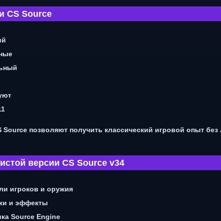
и CS Source
ий
ные
льный
уют
11
 Source позволяют получить классический игровой опыт без
истой версии CS Source v34
ли игроков и оружия
ки и эффекты
ка Source Engine