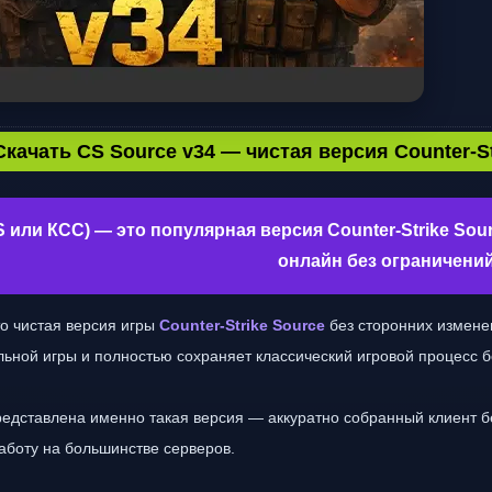
Скачать CS Source v34 — чистая версия Counter-S
 или КСС) — это популярная версия Counter-Strike Sou
онлайн без ограничений
о чистая версия игры
Counter-Strike Source
без сторонних измене
льной игры и полностью сохраняет классический игровой процесс 
редставлена именно такая версия — аккуратно собранный клиент 
работу на большинстве серверов.