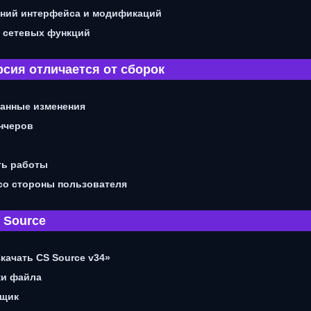
ений интерфейса и модификаций
а сетевых функций
рсия отличается от сборок
занные изменения
унчеров
ть работы
со стороны пользователя
 Source
качать CS Source v34»
ки файла
вщик