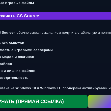
вые игровые файлы
скачать CS Source
S Source
» обычно связан с желанием получить стабильную и поня
а без вылетов
мость с игровыми серверами
х модов и плагинов
 файлов
ов и лишних файлов
зводительность
ована на Windows 10 и Windows 11, проверена антивирусами 
АЧАТЬ (ПРЯМАЯ ССЫЛКА)