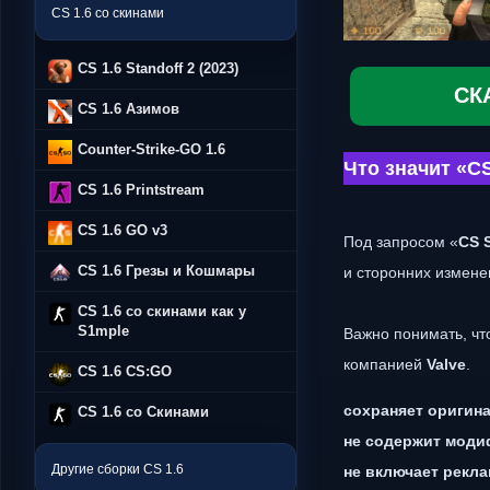
CS 1.6 со скинами
CS 1.6 Standoff 2 (2023)
СК
CS 1.6 Азимов
Counter-Strike-GO 1.6
Что значит «CS
CS 1.6 Printstream
CS 1.6 GO v3
Под запросом «
CS 
CS 1.6 Грезы и Кошмары
и сторонних измене
CS 1.6 со скинами как у
S1mple
Важно понимать, чт
компанией
Valve
.
CS 1.6 CS:GO
сохраняет оригин
CS 1.6 со Скинами
не содержит моди
Другие сборки CS 1.6
не включает рекл