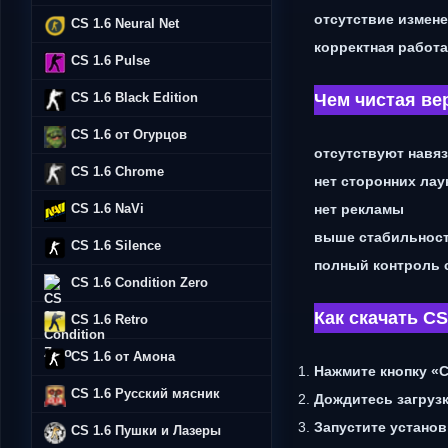
отсутствие измен
CS 1.6 Neural Net
корректная работ
CS 1.6 Pulse
Чем чистая ве
CS 1.6 Black Edition
CS 1.6 от Огурцов
отсутствуют навя
CS 1.6 Chrome
нет сторонних ла
нет рекламы
CS 1.6 NaVi
выше стабильнос
CS 1.6 Silence
полный контроль 
CS 1.6 Condition Zero
Как скачать CS
CS 1.6 Retro
CS 1.6 от Амона
Нажмите кнопку «С
CS 1.6 Русский мясник
Дождитесь загруз
Запустите устано
CS 1.6 Пушки и Лазеры