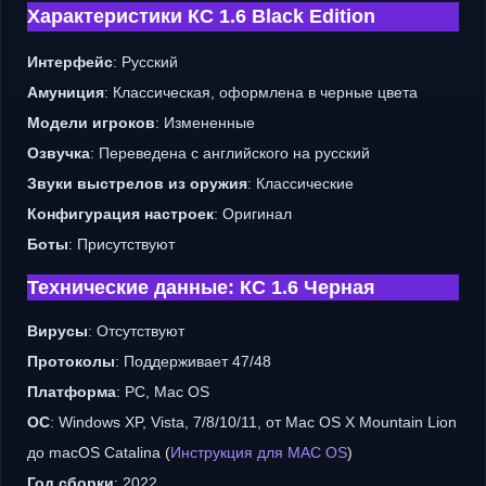
Характеристики КС 1.6 Black Edition
Интерфейс
: Русский
Амуниция
: Классическая, оформлена в черные цвета
Модели игроков
: Измененные
Озвучка
: Переведена с английского на русский
Звуки выстрелов из оружия
: Классические
Конфигурация настроек
: Оригинал
Боты
: Присутствуют
Технические данные: КС 1.6 Черная
Вирусы
: Отсутствуют
Протоколы
: Поддерживает 47/48
Платформа
: PC, Mac OS
ОС
: Windows XP, Vista, 7/8/10/11, от Mac OS X Mountain Lion
до macOS Catalina (
Инструкция для MAC OS
)
Год сборки
: 2022