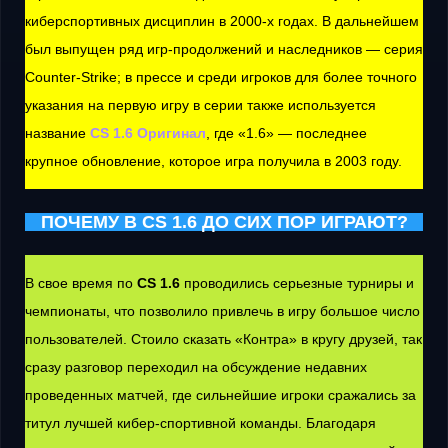
киберспортивных дисциплин в 2000-х годах. В дальнейшем
был выпущен ряд игр-продолжений и наследников — серия
Counter-Strike; в прессе и среди игроков для более точного
указания на первую игру в серии также используется
название
CS 1.6 Оригинал
, где «1.6» — последнее
крупное обновление, которое игра получила в 2003 году.
ПОЧЕМУ В CS 1.6 ДО СИХ ПОР ИГРАЮТ?
В свое время по
CS 1.6
проводились серьезные турниры и
чемпионаты, что позволило привлечь в игру большое число
пользователей. Стоило сказать «Контра» в кругу друзей, так
сразу разговор переходил на обсуждение недавних
проведенных матчей, где сильнейшие игроки сражались за
титул лучшей кибер-спортивной команды. Благодаря